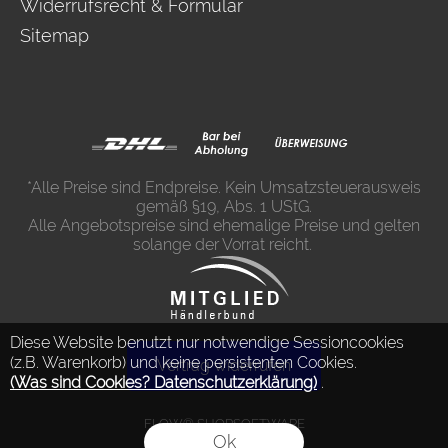
Widerrufsrecht & Formular
Sitemap
*Alle Preise sind Endpreise. Kein Umsatzsteuerausweis
gemäß §19, Abs. 1 UStG.
Alle Angebotspreise sind ehemalige Preise und gelten
solange der Vorrat reicht.
Diese Website benutzt nur notwendige Sessioncookies
(z.B. Warenkorb) und keine persistenten Cookies.
Vertrag widerrufen
(Was sind Cookies? Datenschutzerklärung)
.
FLOW® SHOPSOFTWARE
Ok