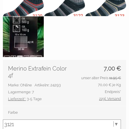
Merino Extrafein Color
7,00
€
4f
unser alter Preis
11,95 €
70,00
€ je Kg
Marke: ONline
Artikelnr.: 24293
Endpreis*
Lagermenge: 7
zzgl. Versand
Lieferzeit*:
3-5 Tage
Farbe