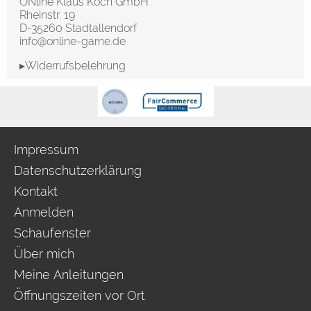
ONline Klaus Koch GmbH
Rheinstr. 19
D-35260 Stadtallendorf
info@online-garne.de
▸Widerrufsbelehrung
Impressum
Datenschutzerklärung
Kontakt
Anmelden
Schaufenster
Über mich
Meine Anleitungen
Öffnungszeiten vor Ort