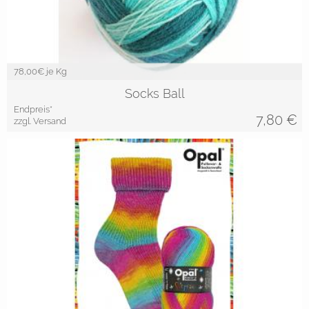
78,00
€ je Kg
Socks Ball
Endpreis*
7,80
€
zzgl. Versand