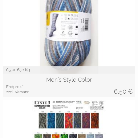
65,00
€ je Kg
Men´s Style Color
Endpreis*
6,50
€
zzgl. Versand