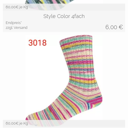
60,00
€ je Kg
Style Color 4fach
Endpreis*
6,00
€
zzgl. Versand
60,00
€ je Kg