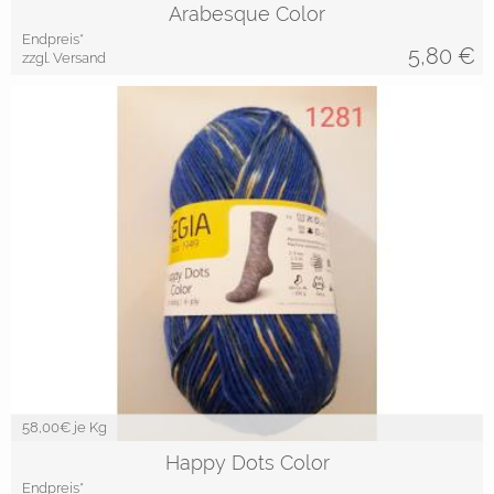
Arabesque Color
Endpreis*
5,80
€
zzgl. Versand
58,00
€ je Kg
Happy Dots Color
Endpreis*