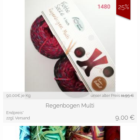
25%
90,00
€ je Kg
unser alter Preis
11,95 €
Regenbogen Multi
Endpreis*
9,00
€
zzgl. Versand