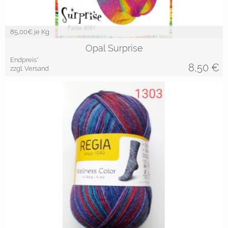
85,00
€ je Kg
Opal Surprise
Endpreis*
8,50
€
zzgl. Versand