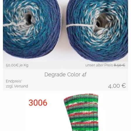
50,00
€ je Kg
unser alter Preis
8,50 €
Degrade Color 4f
Endpreis*
4,00
€
zzgl. Versand