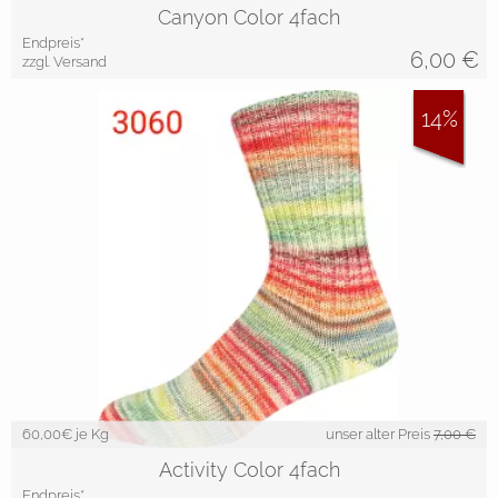
Canyon Color 4fach
Endpreis*
6,00
€
zzgl. Versand
14%
60,00
€ je Kg
unser alter Preis
7,00 €
Activity Color 4fach
Endpreis*