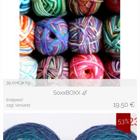
39,00
€ je Kg
SoxxBOXX 4f
Endpreis*
19,50
€
zzgl. Versand
53%