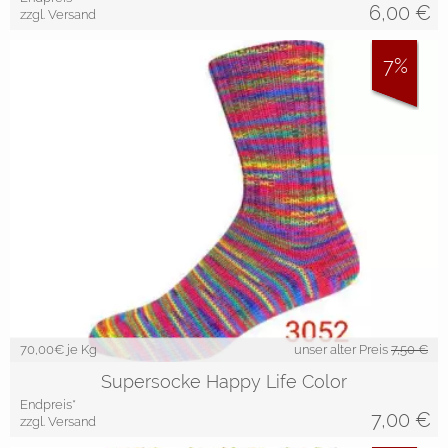
6,00
€
zzgl. Versand
7%
70,00
€ je Kg
unser alter Preis
7,50 €
Supersocke Happy Life Color
Endpreis*
7,00
€
zzgl. Versand