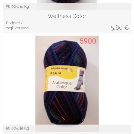
58,00
€ je Kg
Wellness Color
Endpreis*
5,80
€
zzgl. Versand
58,00
€ je Kg