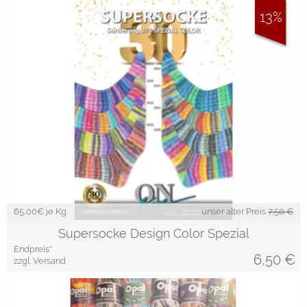
13%
65,00
€ je Kg
unser alter Preis
7,50 €
Supersocke Design Color Spezial
Endpreis*
6,50
€
zzgl. Versand