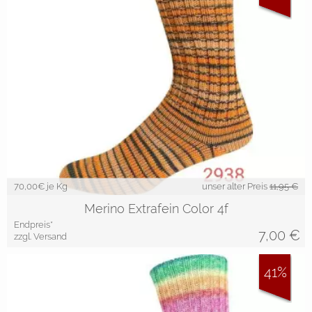
70,00
€ je Kg
unser alter Preis
11,95 €
Merino Extrafein Color 4f
Endpreis*
7,00
€
zzgl. Versand
41%