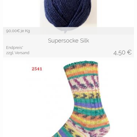
90,00
€ je Kg
Supersocke Silk
Endpreis*
4,50
€
zzgl. Versand