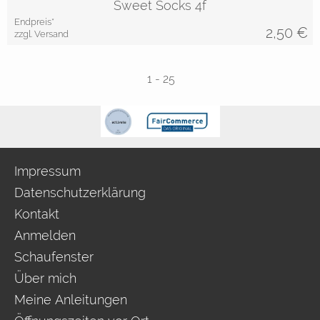
Sweet Socks 4f
Endpreis*
2,50
€
zzgl. Versand
1
-
25
Impressum
Datenschutzerklärung
Kontakt
Anmelden
Schaufenster
Über mich
Meine Anleitungen