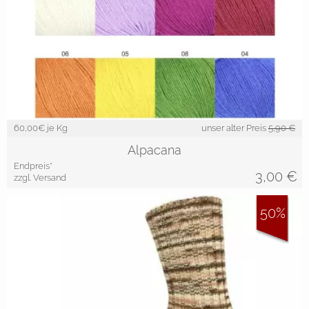
60,00
€ je Kg
unser alter Preis
5,90 €
Alpacana
Endpreis*
3,00
€
zzgl. Versand
50%