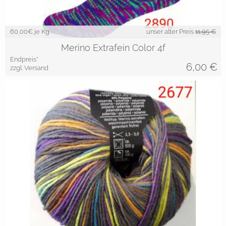
60,00
€ je Kg
unser alter Preis
11,95 €
Merino Extrafein Color 4f
Endpreis*
6,00
€
zzgl. Versand