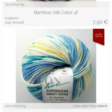
79,00
€ je Kg
Bamboo Silk Color 4f
Endpreis*
7,90
€
zzgl. Versand
11%
100,00
€ je Kg
unser alter Preis
2,80 €