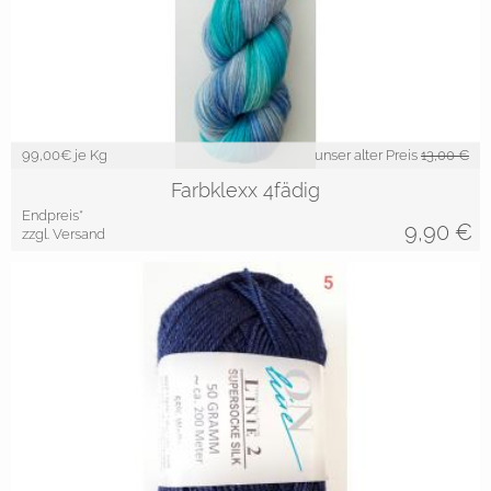
99,00
€ je Kg
unser alter Preis
13,00 €
Farbklexx 4fädig
Endpreis*
9,90
€
zzgl. Versand