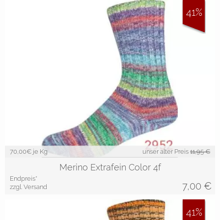
41%
70,00
€ je Kg
unser alter Preis
11,95 €
Merino Extrafein Color 4f
Endpreis*
7,00
€
zzgl. Versand
41%