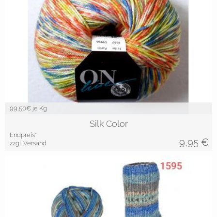
99,50
€ je Kg
Silk Color
Endpreis*
9,95
€
zzgl. Versand