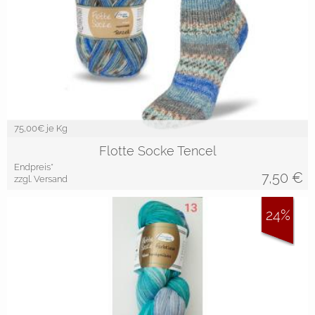
75,00
€ je Kg
Flotte Socke Tencel
Endpreis*
7,50
€
zzgl. Versand
24%