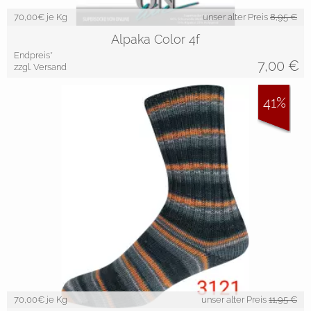
70,00
€ je Kg
unser alter Preis
8,95 €
Alpaka Color 4f
Endpreis*
7,00
€
zzgl. Versand
41%
70,00
€ je Kg
unser alter Preis
11,95 €