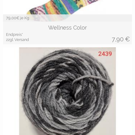
79,00
€ je Kg
Wellness Color
Endpreis*
7,90
€
zzgl. Versand