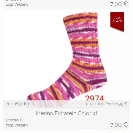
7,00
€
zzgl. Versand
41%
70,00
€ je Kg
unser alter Preis
11,95 €
Merino Extrafein Color 4f
Endpreis*
7,00
€
zzgl. Versand