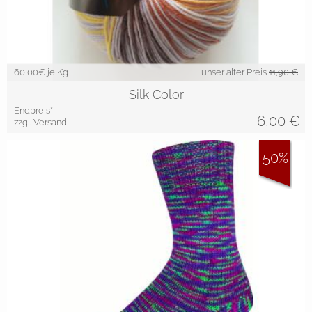
60,00
€ je Kg
unser alter Preis
11,90 €
Silk Color
Endpreis*
6,00
€
zzgl. Versand
50%