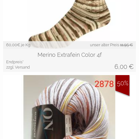
60,00
€ je Kg
unser alter Preis
11,95 €
Merino Extrafein Color 4f
Endpreis*
6,00
€
zzgl. Versand
50%