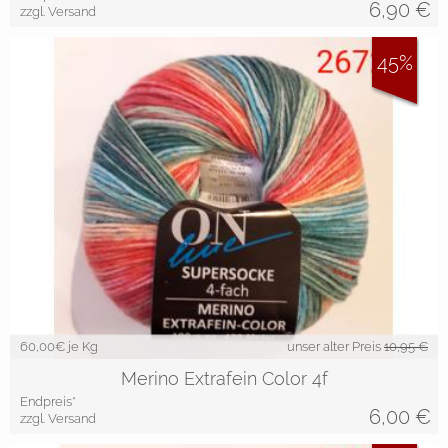
6,90
€
zzgl. Versand
45%
60,00
€ je Kg
unser alter Preis
10,95 €
Merino Extrafein Color 4f
Endpreis*
6,00
€
zzgl. Versand