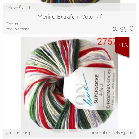
109,50
€ je Kg
Merino Extrafein Color 4f
Endpreis*
10,95
€
zzgl. Versand
41%
50,00
€ je Kg
unser alter Preis
8,50 €