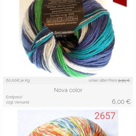
60,00
€ je Kg
unser alter Preis
9,95 €
Nova color
Endpreis*
6,00
€
zzgl. Versand