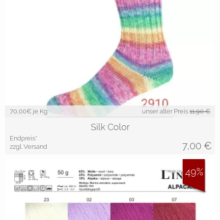
70,00
€ je Kg
unser alter Preis
11,90 €
Silk Color
Endpreis*
7,00
€
zzgl. Versand
49%