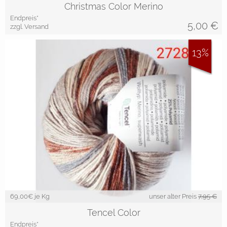
Christmas Color Merino
Endpreis*
5,00
€
zzgl. Versand
13%
69,00
€ je Kg
unser alter Preis
7,95 €
Tencel Color
Endpreis*