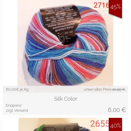
45%
60,00
€ je Kg
unser alter Preis
10,95 €
Silk Color
Endpreis*
6,00
€
zzgl. Versand
40%