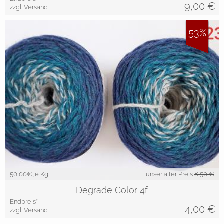
9,00
€
zzgl. Versand
53%
50,00
€ je Kg
unser alter Preis
8,50 €
Degrade Color 4f
Endpreis*
4,00
€
zzgl. Versand