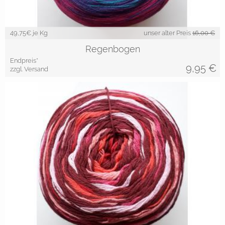
49,75
€ je Kg
unser alter Preis
16,00 €
Regenbogen
Endpreis*
9,95
€
zzgl. Versand