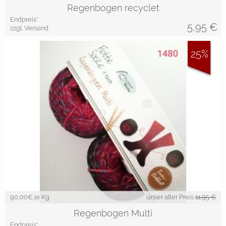
Regenbogen recyclet
Endpreis*
5,95
€
zzgl. Versand
25%
90,00
€ je Kg
unser alter Preis
11,95 €
Regenbogen Multi
Endpreis*