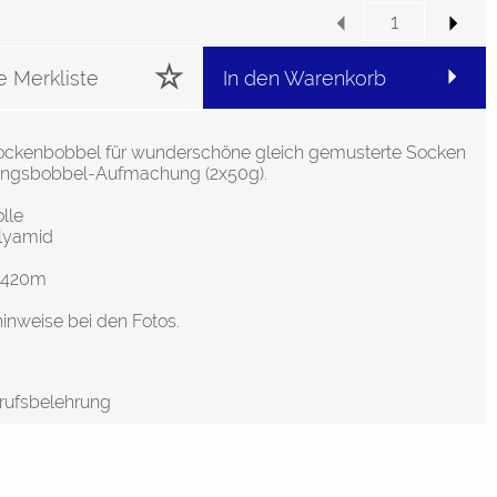
e Merkliste
In den Warenkorb
Sockenbobbel für wunderschöne gleich gemusterte Socken
llingsbobbel-Aufmachung (2x50g).
lle
lyamid
 420m
inweise bei den Fotos.
rufsbelehrung