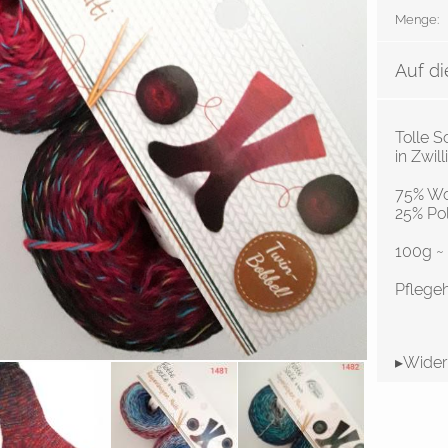
Menge:
Auf di
Tolle 
in Zwi
75% Wo
25% Po
100g ~
Pflegeh
▸Wider