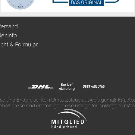
Versand
eninfo
echt & Formular
eise sind Endpreise. Kein Umsatzsteuerausweis gemäß §19, Abs
ebotspreise sind ehemalige Preise und gelten solange der Vorra