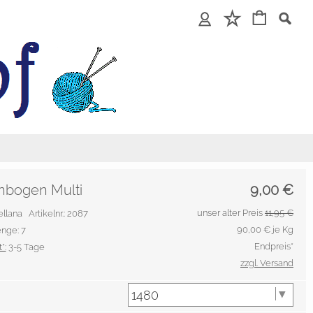
bogen Multi
9,00
€
unser alter Preis
11,95 €
Rellana
Artikelnr.: 2087
90,00
€ je Kg
nge: 7
Endpreis*
*:
3-5 Tage
zzgl. Versand