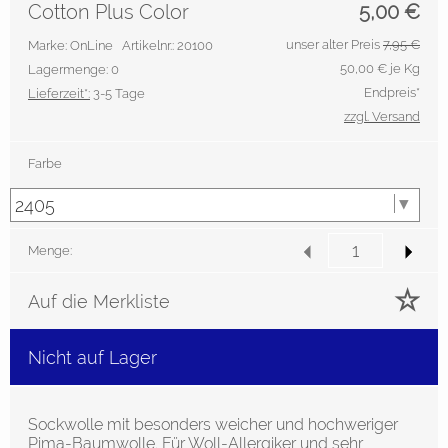
Cotton Plus Color
5,00
€
unser alter Preis
7,95 €
Marke: OnLine
Artikelnr.: 20100
50,00
€ je Kg
Lagermenge: 0
Endpreis*
Lieferzeit*:
3-5 Tage
zzgl. Versand
Farbe
Menge:
Auf die Merkliste
Nicht auf Lager
Sockwolle mit besonders weicher und hochweriger
Pima-Baumwolle. Für Woll-Allergiker und sehr