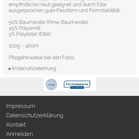
empfindliche Haut geeignet und durch Elite
ausgesprochen gute Passform und Formstabilität.
50% Baumwolle (Pima-Baumwolle)
45% Polyamid
5% Polyester (Elite)
100g ~ 460m
Pflegehinweise bei den Fotos.
▸Widerrufsbelehrung
Impressum
Datenschutzerklärung
Kontakt
Anmelden